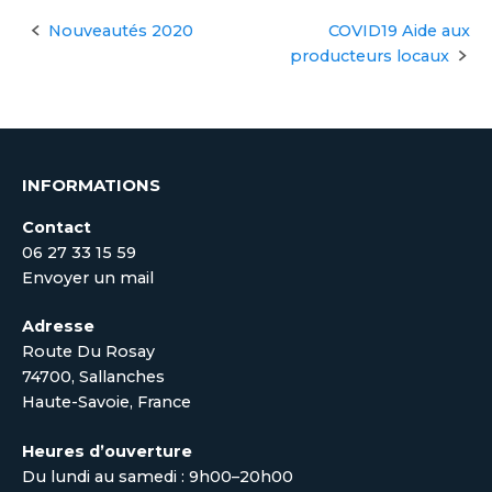
Nouveautés 2020
COVID19 Aide aux
Navigation
producteurs locaux
des
articles
INFORMATIONS
Contact
06 27 33 15 59
Envoyer un mail
Adresse
Route Du Rosay
74700, Sallanches
Haute-Savoie, France
Heures d’ouverture
Du lundi au samedi : 9h00–20h00