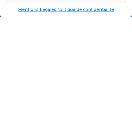
Mentions Légales
Politique de confidentialité
Refonte et maintenance
Vous possédez déjà un site vitrine !
Consultez mes solutions de maintenance et de
refonte pour site vitrine, optimisez les