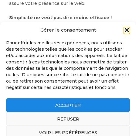
assure votre présence sur le web.
Simplicité ne veut pas dire moins efficace !
Le contenu est lisible et accessible pour les
Gérer le consentement
internautes, ces sites sont très appréciés car vos
visiteurs ont un aperçu direct sur vos services, vos
Pour offrir les meilleures expériences, nous utilisons
produits et sur l'histoire de votre entreprise. De par
des technologies telles que les cookies pour stocker
sa conception, il est aussi plus économique que son
et/ou accéder aux informations des appareils. Le fait de
consentir à ces technologies nous permettra de traiter
grand frère le multi pages.
des données telles que le comportement de navigation
ou les ID uniques sur ce site. Le fait de ne pas consentir
Si vous optez pour un site vitrine One Page pour
ou de retirer son consentement peut avoir un effet
des raisons financières sachez qu’il n’est pas figé, il
négatif sur certaines caractéristiques et fonctions.
pourra évoluer très rapidement vers une structure
multi-pages dès que votre budget le permettra.
ACCEPTER
REFUSER
Demander un devis
VOIR LES PRÉFÉRENCES